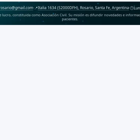
erosario@gmail.com
Italia 1634 (S2000DFH), Rosario, Santa Fe, Argentina
·
📍
·
🕒
Lun
de lucro, constituida como Asociación Civil. Su misión es difundir novedades e inform
pacientes.